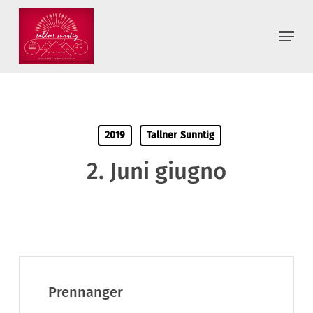
Skip
to
Menu
main
content
2019
Tallner Sunntig
2. Juni giugno
Prennanger