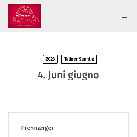
Skip
to
Menu
main
content
2023
Tallner Sunntig
4. Juni giugno
Prennanger